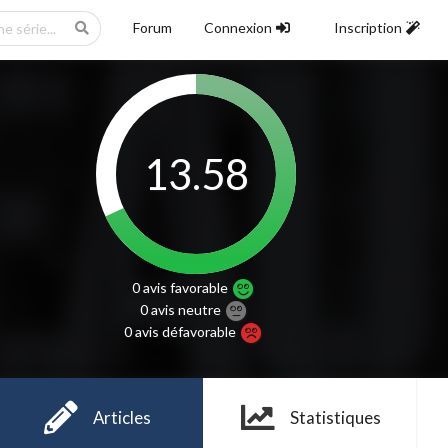
Forum
Connexion
Inscription
13.58
0 avis
favorable
0 avis
neutre
0 avis
défavorable
Articles
Statistiques