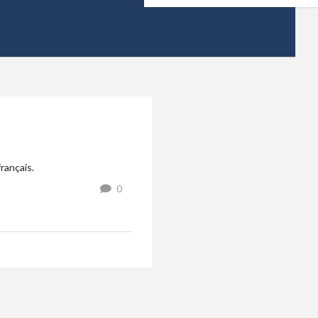
rançais.
0