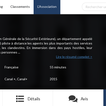
ng
Classements
L'Association
n Générale de la Sécurité Extérieure), un département appelé
 pilote à distance les agents les plus importants des services
 les clandestins. En immersion dans des pays hostiles, leur
s personnes ...
Lire le résumé complet >
Française
55 minutes
Canal +, Canal+
2015
Détails
Avis