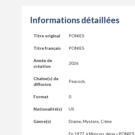
Informations détaillées
Titre original
PONIES
Titre français
PONIES
Année de
2026
création
Chaîne(s) de
Peacock,
diffusion
Format
0
Nationalité(s)
US
Genre(s)
Drame, Mystere, Crime
En 1977, à Moscou, deux « PONIES »