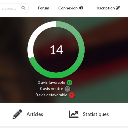
Forum
Connexion
Inscription
14
0 avis
favorable
0 avis
neutre
0 avis
défavorable
Articles
Statistiques