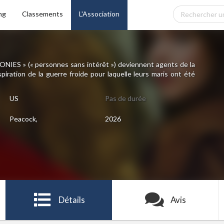
ng
Classements
L'Association
ONIES » (« personnes sans intérêt ») deviennent agents de la
ration de la guerre froide pour laquelle leurs maris ont été
US
Pas de durée
Peacock,
2026
Détails
Avis