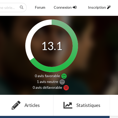
Forum
Connexion
Inscription
13.1
0 avis
favorable
1 avis
neutre
0 avis
défavorable
Articles
Statistiques