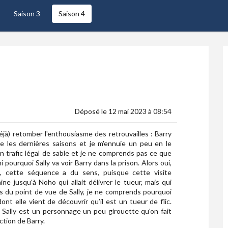
Saison 3
Saison 4
Déposé le 12 mai 2023 à 08:54
jà) retomber l'enthousiasme des retrouvailles : Barry
 les dernières saisons et je m'ennuie un peu en le
n trafic légal de sable et je ne comprends pas ce que
i pourquoi Sally va voir Barry dans la prison. Alors oui,
, cette séquence a du sens, puisque cette visite
e jusqu'à Noho qui allait délivrer le tueur, mais qui
is du point de vue de Sally, je ne comprends pourquoi
ont elle vient de découvrir qu’il est un tueur de flic.
 Sally est un personnage un peu girouette qu'on fait
tion de Barry.