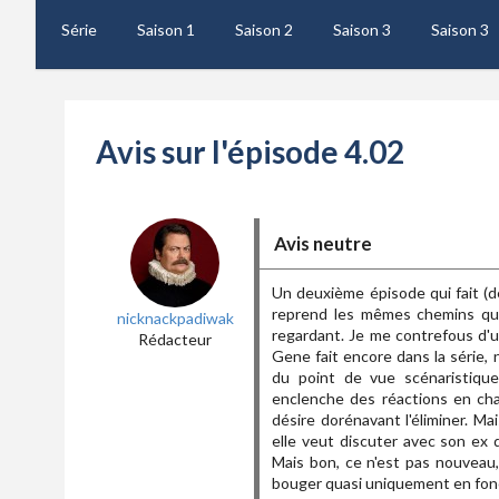
Série
Saison 1
Saison 2
Saison 3
Saison 3
Avis sur l'épisode 4.02
Avis neutre
Un deuxième épisode qui fait (dé
reprend les mêmes chemins que
nicknackpadiwak
regardant. Je me contrefous d'u
Rédacteur
Gene fait encore dans la série, n
du point de vue scénaristique
enclenche des réactions en chain
désire dorénavant l'éliminer. Ma
elle veut discuter avec son ex d
Mais bon, ce n'est pas nouveau,
bouger quasi uniquement en fonc