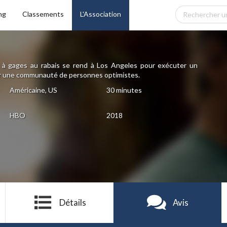
ng
Classements
L'Association
à gages au rabais se rend à Los Angeles pour exécuter un
 par une communauté de personnes optimistes.
Américaine, US
30 minutes
HBO
2018
Détails
Avis