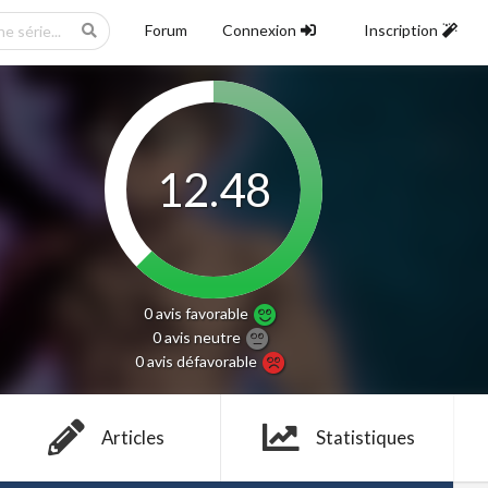
Forum
Connexion
Inscription
12.48
0 avis
favorable
0 avis
neutre
0 avis
défavorable
Articles
Statistiques