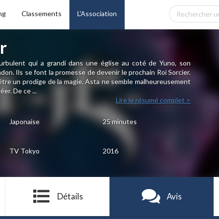
ng
Classements
L'Association
r
urbulent qui a grandi dans une église au coté de Yuno, son
ndon. Ils se font la promesse de devenir le prochain Roi Sorcier.
être un prodige de la magie, Asta ne semble malheureusement
éer. De ce ...
Lire le résumé complet >
Japonaise
25 minutes
TV Tokyo
2016
Détails
Avis