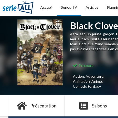
Accueil
Séries TV
Articles
Planni
Black Clove
Asta est un jeune garçon t
meilleur ami, suite à leur aba
Mais alors que Yuno semble 
pas avoir les capacités à en cr
En cours
Action, Adventure,
Animation, Anime,
Comedy, Fantasy
Présentation
Saisons