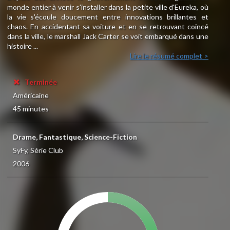
monde entier à venir s'installer dans la petite ville d'Eureka, où
la vie s'écoule doucement entre innovations brillantes et
chaos. En accidentant sa voiture et en se retrouvant coincé
dans la ville, le marshall Jack Carter se voit embarqué dans une
histoire ...
Lire le résumé complet >
Terminée
Américaine
45 minutes
Drame, Fantastique, Science-Fiction
SyFy, Série Club
2006