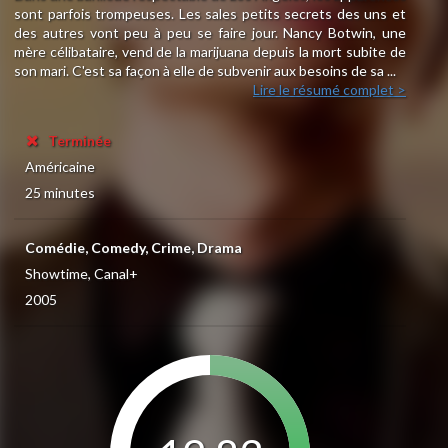
sont parfois trompeuses. Les sales petits secrets des uns et
des autres vont peu à peu se faire jour. Nancy Botwin, une
mère célibataire, vend de la marijuana depuis la mort subite de
son mari. C'est sa façon à elle de subvenir aux besoins de sa ...
Lire le résumé complet >
Terminée
Américaine
25 minutes
Comédie, Comedy, Crime, Drama
Showtime, Canal+
2005