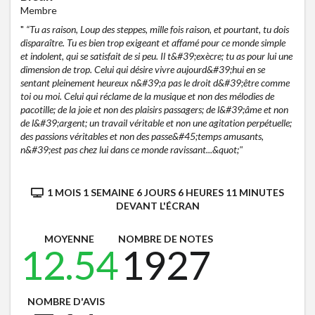
Membre
"
“Tu as raison, Loup des steppes, mille fois raison, et pourtant, tu dois
disparaître. Tu es bien trop exigeant et affamé pour ce monde simple
et indolent, qui se satisfait de si peu. Il t&#39;exècre; tu as pour lui une
dimension de trop. Celui qui désire vivre aujourd&#39;hui en se
sentant pleinement heureux n&#39;a pas le droit d&#39;être comme
toi ou moi. Celui qui réclame de la musique et non des mélodies de
pacotille; de la joie et non des plaisirs passagers; de l&#39;âme et non
de l&#39;argent; un travail véritable et non une agitation perpétuelle;
des passions véritables et non des passe&#45;temps amusants,
n&#39;est pas chez lui dans ce monde ravissant...&quot;"
1 MOIS 1 SEMAINE 6 JOURS 6 HEURES 11 MINUTES
DEVANT L'ÉCRAN
MOYENNE
NOMBRE DE NOTES
12.54
1927
NOMBRE D'AVIS