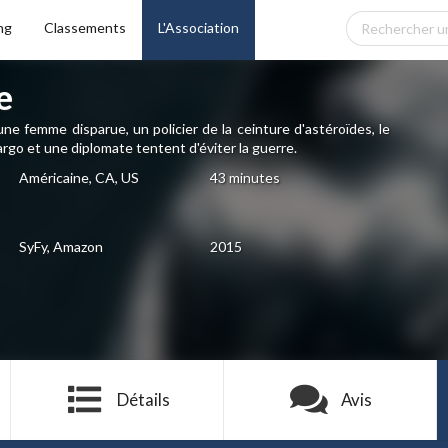
ng
Classements
L'Association
e
une femme disparue, un policier de la ceinture d'astéroïdes, le
go et une diplomate tentent d'éviter la guerre.
Américaine, CA, US
43 minutes
SyFy, Amazon
2015
Détails
Avis