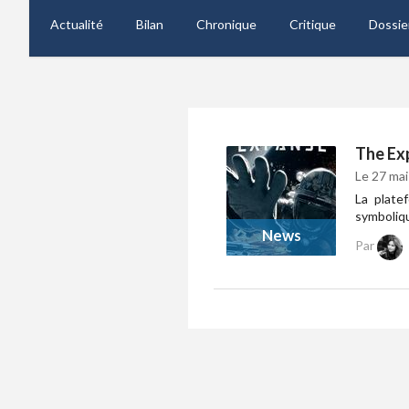
Actualité
Bilan
Chronique
Critique
Dossie
The Ex
Le 27 mai
La plate
symboliqu
News
Par