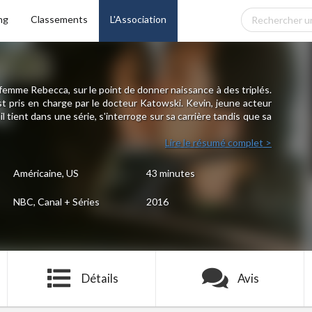
ng
Classements
L'Association
 femme Rebecca, sur le point de donner naissance à des triplés.
 est pris en charge par le docteur Katowski. Kevin, jeune acteur
u'il tient dans une série, s'interroge sur sa carrière tandis que sa
Lire le résumé complet >
Américaine, US
43 minutes
NBC, Canal + Séries
2016
Détails
Avis