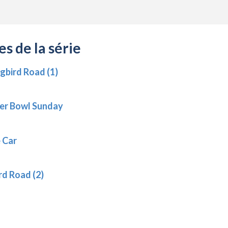
s de la série
ngbird Road (1)
uper Bowl Sunday
e Car
rd Road (2)