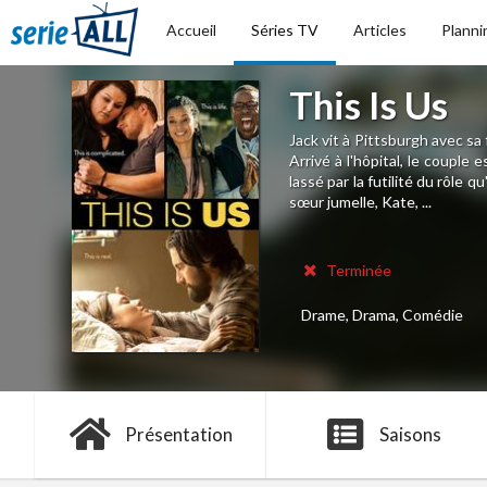
Accueil
Séries TV
Articles
Planni
This Is Us
Jack vit à Pittsburgh avec sa
Arrivé à l'hôpital, le couple
lassé par la futilité du rôle q
sœur jumelle, Kate, ...
Terminée
Drame, Drama, Comédie
Présentation
Saisons