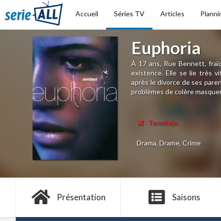
Accueil
Séries TV
Articles
Planni
Euphoria
À 17 ans, Rue Bennett, fraî
existence. Elle se lie très 
après le divorce de ses paren
problèmes de colère masquent
Terminée
Drama, Drame, Crime
Présentation
Saisons