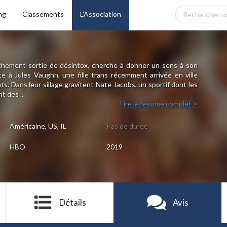
ng
Classements
L'Association
chement sortie de désintox, cherche à donner un sens à son
vite à Jules Vaughn, une fille trans récemment arrivée en ville
ts. Dans leur sillage gravitent Nate Jacobs, un sportif dont les
 des ...
Lire le résumé complet >
Américaine, US, IL
Pas de durée
HBO
2019
Détails
Avis