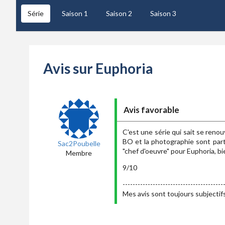
Série
Saison 1
Saison 2
Saison 3
Avis sur Euphoria
Avis favorable
C'est une série qui sait se reno
BO et la photographie sont parti
Sac2Poubelle
"chef d'oeuvre" pour Euphoria, bi
Membre
9/10
----------------------------------------
Mes avis sont toujours subjectifs