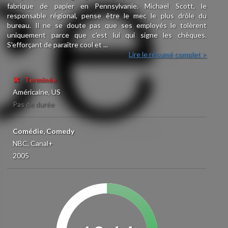
fabrique de papier en Pennsylvanie. Michael Scott, le
responsable régional, pense être le mec le plus drôle du
bureau. Il ne se doute pas que ses employés le tolèrent
uniquement parce que c'est lui qui signe les chèques.
S'efforçant de paraître cool et ...
Lire le résumé complet >
Terminée
Américaine, US
Pas de durée
Comédie, Comedy
NBC, Canal+
2005