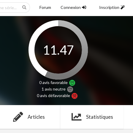
Forum
Connexion
Inscription
11.47
0 avis
favorable
1 avis
neutre
0 avis
défavorable
Articles
Statistiques