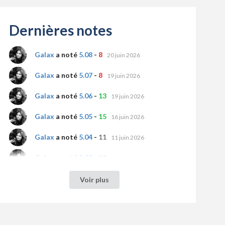
Dernières notes
Galax
a noté
5.08
-
8
20 juin 2026
Galax
a noté
5.07
-
8
19 juin 2026
Galax
a noté
5.06
-
13
19 juin 2026
Galax
a noté
5.05
-
15
16 juin 2026
Galax
a noté
5.04
-
11
11 juin 2026
Galax
a noté
5.03
-
13
10 juin 2026
Galax
a noté
5.01
-
11
02 juin 2026
Voir plus
nicknackpadiwak
a noté
5.08
-
5
26 mai 2026
nicknackpadiwak
a noté
5.07
-
5
25 mai 2026