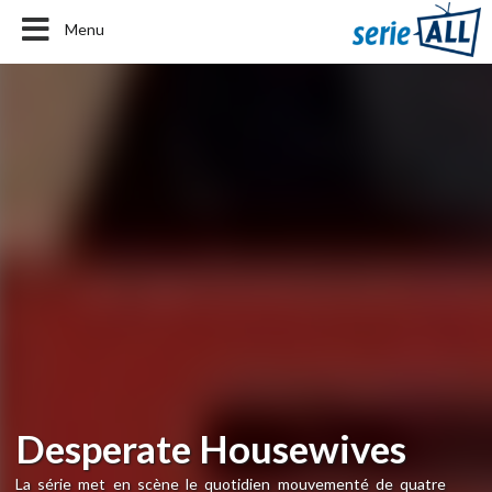
Menu
Desperate Housewives
La série met en scène le quotidien mouvementé de quatre