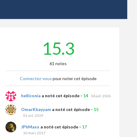
15.3
61 notes
Connectez-vous
pour noter cet épisode
helliconia
a noté cet épisode -
14
04 juil. 2026
OmarKhayyam
a noté cet épisode -
15
01 oct. 2019
JPhMaxx
a noté cet épisode -
17
10 mars 2017