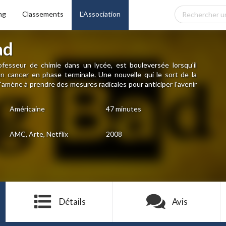
ng
Classements
L'Association
ad
fesseur de chimie dans un lycée, est bouleversée lorsqu'il
un cancer en phase terminale. Une nouvelle qui le sort de la
l'amène à prendre des mesures radicales pour anticiper l'avenir
Américaine
47 minutes
AMC, Arte, Netflix
2008
Détails
Avis