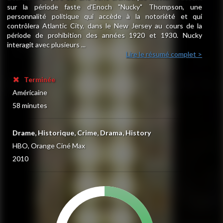
sur la période faste d'Enoch "Nucky" Thompson, une
personnalité politique qui accède à la notoriété et qui
contrôlera Atlantic City, dans le New Jersey au cours de la
période de prohibition des années 1920 et 1930. Nucky
interagit avec plusieurs ...
Lire le résumé complet >
Terminée
Américaine
58 minutes
Drame, Historique, Crime, Drama, History
HBO, Orange Ciné Max
2010